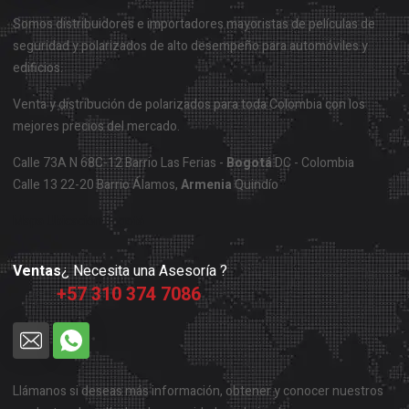
Somos distribuidores e importadores mayoristas de películas de
seguridad y polarizados de alto desempeño para automóviles y
edificios.
Venta y distribución de polarizados para toda Colombia con los
mejores precios del mercado.
Calle 73A N 68C-12 Barrio Las Ferias -
Bogotá
DC - Colombia
Calle 13 22-20 Barrio Álamos,
Armenia
Quindío
Mapa Ubicación Bogotá
Ventas
¿ Necesita una Asesoría ?
+57 310 374 7086
Llámanos si deseas más información, obtener y conocer nuestros