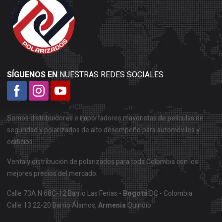
SÍGUENOS EN
NUESTRAS REDES SOCIALES
Somos distribuidores e importadores mayoristas de películas de
seguridad y polarizados de alto desempeño para automóviles y
edificios.
Venta y distribución de polarizados para toda Colombia con los
mejores precios del mercado.
Calle 73A N 68C-12 Barrio Las Ferias -
Bogotá
DC - Colombia
Calle 13 22-20 Barrio Álamos,
Armenia
Quindío