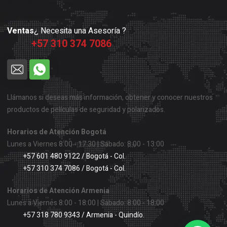
Mapa Ubicación Bogotá
Ventas
¿ Necesita una Asesoría ?
+57 310 374 7086
Llámanos si deseas más información, obtener y conocer nuestros
productos de películas de seguridad y polarizados.
Horarios de Atención Bogotá
Lunes a Viernes 8:00 - 17:30 | Sábado: 8:00 - 13:00
+57 601 480 9122 / Bogotá - Col.
+57 310 374 7086 / Bogotá - Col.
Horarios de Atención Armenia
Lunes a Viernes 8:00 - 18:00 | Sábado: 8:00 - 18:00
+57 318 780 9343 / Armenia - Quindío.
1