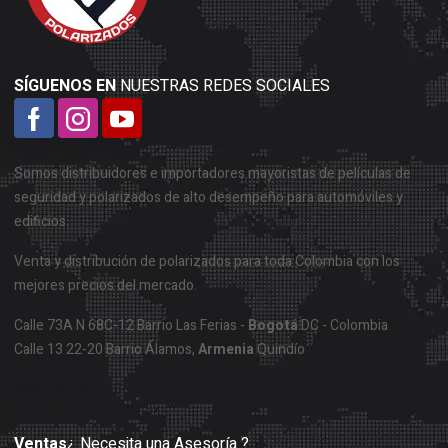
SÍGUENOS EN
NUESTRAS REDES SOCIALES
Somos distribuidores e importadores mayoristas de películas de
seguridad y polarizados de alto desempeño para automóviles y
edificios.
Venta y distribución de polarizados para toda Colombia con los
mejores precios del mercado.
Calle 73A N 68C-12 Barrio Las Ferias -
Bogotá
DC - Colombia
Calle 13 22-20 Barrio Álamos,
Armenia
Quindío
Mapa Ubicación Bogotá
Ventas
¿ Necesita una Asesoría ?