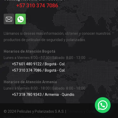
+57 310 374 7086
Llámanos si deseas más información, obtener y conocer nuestros
productos de películas de seguridad y polarizados.
Horarios de Atención Bogotá
Lunes a Viernes 8:00 - 17:30 | Sábado: 8:00 - 13:00
+57 601 480 9122 / Bogotá - Col.
+57 310 374 7086 / Bogotá - Col.
Horarios de Atención Armenia
Lunes a Viernes 8:00 - 18:00 | Sábado: 8:00 - 18:00
+57 318 780 9343 / Armenia - Quindío.
© 2024 Películas y Polarizados S.A.S. |
Términos y Condiciones
Política de Protección de Datos