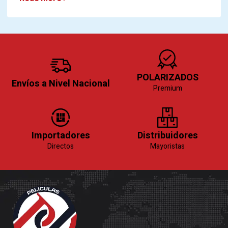
POLARIZADOS
Envíos a Nivel Nacional
Premium
Importadores
Distribuidores
Directos
Mayoristas