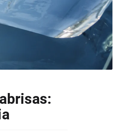
abrisas:
ia