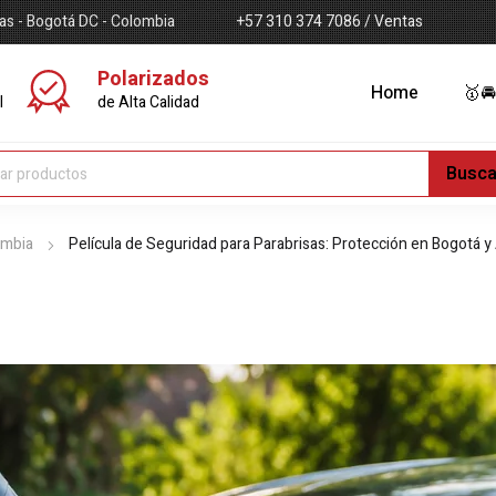
ias - Bogotá DC - Colombia
+57 310 374 7086 / Ventas
Polarizados
Home
🥇🚘
l
de Alta Calidad
ombia
Película de Seguridad para Parabrisas: Protección en Bogotá 