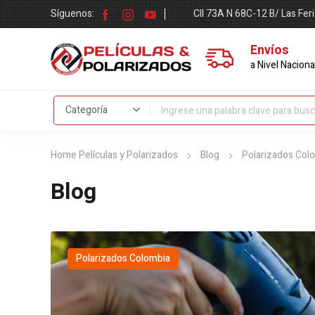
Síguenos:
Cll 73A N 68C-12 B/ Las Fer
Envíos
a Nivel Naciona
Home Películas y Polarizados
Blog
Polarizados Col
Blog
Polarizados Colombia