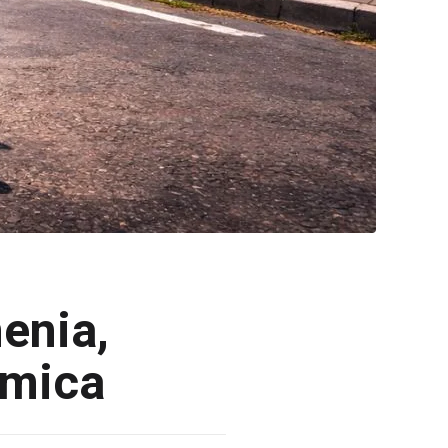
enia,
ámica