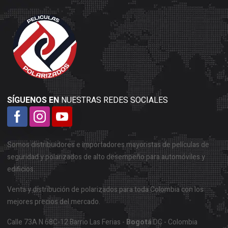
SÍGUENOS EN
NUESTRAS REDES SOCIALES
Somos distribuidores e importadores mayoristas de películas de
seguridad y polarizados de alto desempeño para automóviles y
edificios.
Venta y distribución de polarizados para toda Colombia con los
mejores precios del mercado.
Calle 73A N 68C-12 Barrio Las Ferias -
Bogotá
DC - Colombia