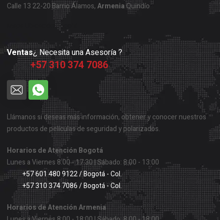
Calle 13 22-20 Barrio Álamos,
Armenia
Quindío
Mapa Ubicación Bogotá
Ventas
¿ Necesita una Asesoría ?
+57 310 374 7086
Llámanos si deseas más información, obtener y conocer nuestros
productos de películas de seguridad y polarizados.
Horarios de Atención Bogotá
Lunes a Viernes 8:00 - 17:30 | Sábado: 8:00 - 13:00
+57 601 480 9122 / Bogotá - Col.
+57 310 374 7086 / Bogotá - Col.
Horarios de Atención Armenia
Lunes a Viernes 8:00 - 18:00 | Sábado: 8:00 - 18:00