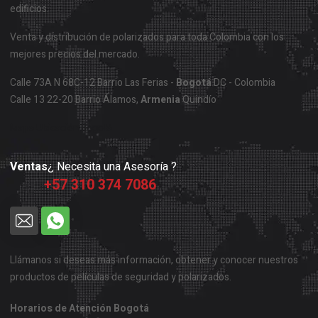
edificios.
Venta y distribución de polarizados para toda Colombia con los
mejores precios del mercado.
Calle 73A N 68C-12 Barrio Las Ferias -
Bogotá
DC - Colombia
Calle 13 22-20 Barrio Álamos,
Armenia
Quindío
Mapa Ubicación Bogotá
Ventas
¿ Necesita una Asesoría ?
+57 310 374 7086
Llámanos si deseas más información, obtener y conocer nuestros
productos de películas de seguridad y polarizados.
Horarios de Atención Bogotá