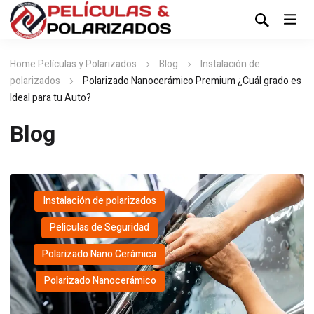
Home Películas y Polarizados
Blog
Instalación de
polarizados
Polarizado Nanocerámico Premium ¿Cuál grado es
Ideal para tu Auto?
Blog
Instalación de polarizados
,
Peliculas de Seguridad
,
Polarizado Nano Cerámica
,
Polarizado Nanocerámico