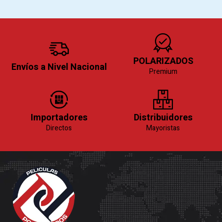
POLARIZADOS
Envíos a Nivel Nacional
Premium
Importadores
Distribuidores
Directos
Mayoristas