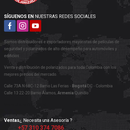
SÍGUENOS EN
NUESTRAS REDES SOCIALES
Somos distribuidores e importadores mayoristas de películas de
seguridad y polarizados de alto desempeño para automóviles y
edificios.
Venta y distribución de polarizados para toda Colombia con los
mejores precios del mercado.
Calle 73A N 68C-12 Barrio Las Ferias -
Bogotá
DC - Colombia
Calle 13 22-20 Barrio Álamos,
Armenia
Quindío
Mapa Ubicación Bogotá
Ventas
¿ Necesita una Asesoría ?
+57 310 374 7086