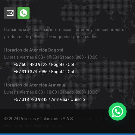
Llámanos si deseas más información, obtener y conocer nuestros
productos de películas de seguridad y polarizados.
Horarios de Atención Bogotá
Lunes a Viernes 8:00 - 17:30 | Sábado: 8:00 - 13:00
+57 601 480 9122 / Bogotá - Col.
+57 310 374 7086 / Bogotá - Col.
Horarios de Atención Armenia
Lunes a Viernes 8:00 - 18:00 | Sábado: 8:00 - 18:00
+57 318 780 9343 / Armenia - Quindío.
1
¿Necesitas ayuda?
© 2024 Películas y Polarizados S.A.S. |
Términos y Condiciones
Política de Protección de Datos