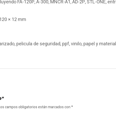
luyendo FA-120P, A-300, MNCR-A1, AD-2P, STL-ONE, entr
× 120 × 12 mm
arizado, pelicula de seguridad, ppf, vinilo, papel y materi
P”
Los campos obligatorios están marcados con
*