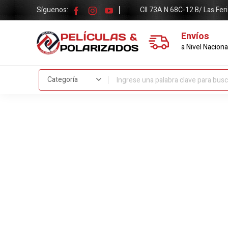
Síguenos:
Cll 73A N 68C-12 B/ Las Fer
Envíos
a Nivel Naciona