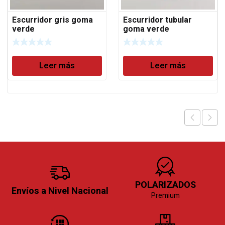
Escurridor gris goma
Escurridor tubular
verde
goma verde
Leer más
Leer más
POLARIZADOS
Envíos a Nivel Nacional
Premium