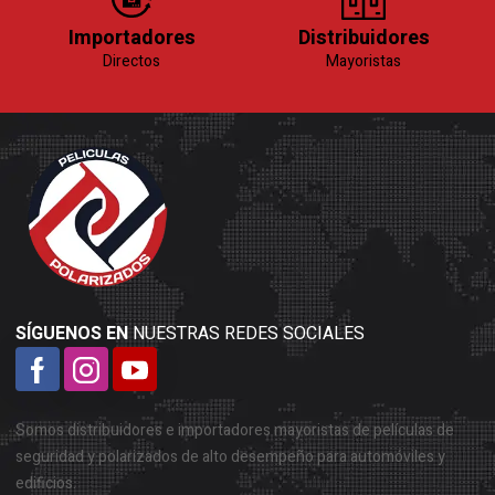
Importadores
Distribuidores
Directos
Mayoristas
SÍGUENOS EN
NUESTRAS REDES SOCIALES
Somos distribuidores e importadores mayoristas de películas de
seguridad y polarizados de alto desempeño para automóviles y
edificios.